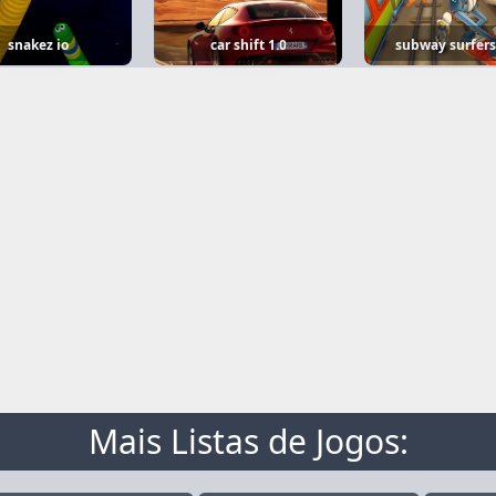
snakez io
car shift 1.0
subway surfers
Mais Listas de Jogos: