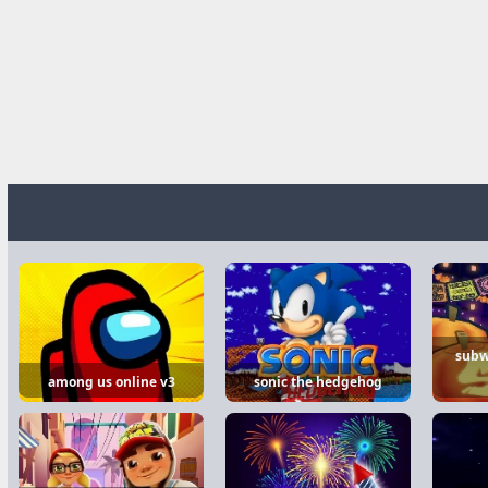
subw
among us online v3
sonic the hedgehog