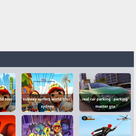
d tour :
subway surfers world tour :
real car parking : parking
sydney
master gta