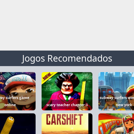
Jogos Recomendados
ay surfers game
subway surfers worl
online
scary teacher chapter ii
new york