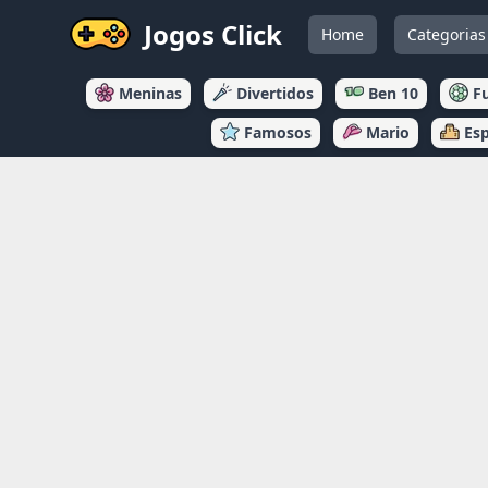
Jogos Click
Home
Categorias
Meninas
Divertidos
Ben 10
F
Famosos
Mario
Es