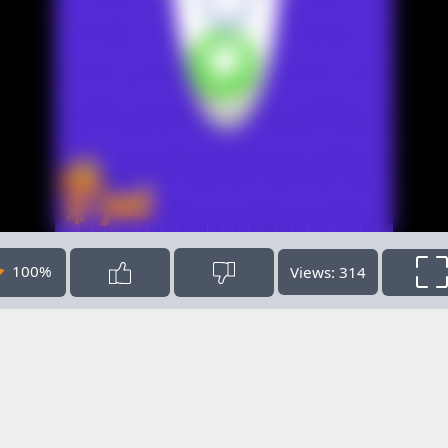
100%
Views: 314