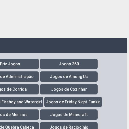
Friv Jogos
Jogos 360
de Administração
Jogos de Among Us
os de Corrida
Jogos de Cozinhar
 Fireboy and Watergirl
Jogos de Friday Night Funkin
os de Meninos
Jogos de Minecraft
de Quebra Cabeça
Jogos de Raciocínio