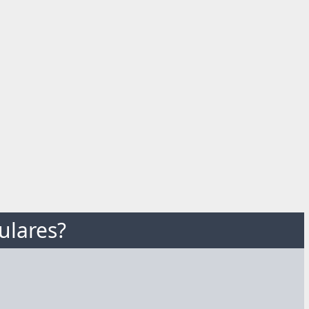
ulares?