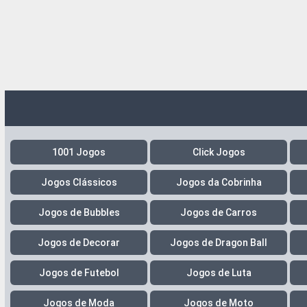
1001 Jogos
Click Jogos
Jogos Clássicos
Jogos da Cobrinha
Jogos de Bubbles
Jogos de Carros
Jogos de Decorar
Jogos de Dragon Ball
Jogos de Futebol
Jogos de Luta
Jogos de Moda
Jogos de Moto