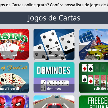
s de Cartas online grátis? Confira nossa lista de Jogos de 
Jogos de Cartas
extreme car dr
cassino card
dominoes deluxe
simulator 3d 
ing of freecell
dominoes
solitaire