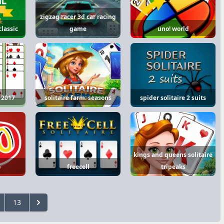
zigzag racer 3d car racing
classic
game
uno! world
e 2017
solitaire farm: seasons
spider solitaire 2 suits
kings and queens solitaire
o
freecell
tripeaks
13