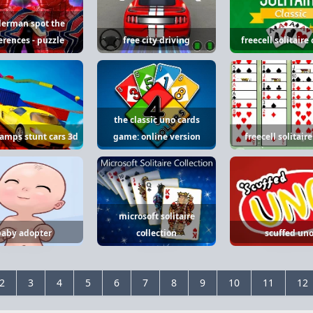
derman spot the
erences - puzzle
free city driving
freecell solitaire 
the classic uno cards
amps stunt cars 3d
game: online version
freecell solitair
microsoft solitaire
baby adopter
collection
scuffed un
2
3
4
5
6
7
8
9
10
11
12