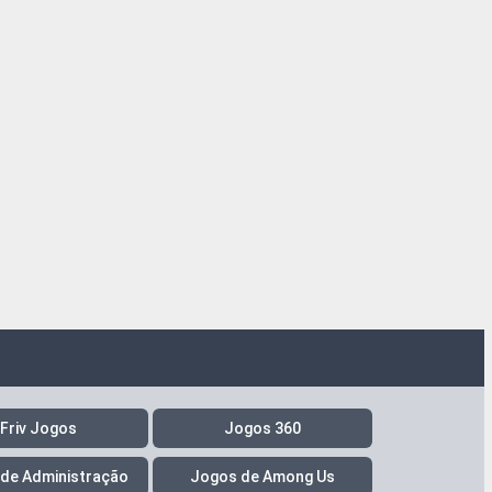
Friv Jogos
Jogos 360
de Administração
Jogos de Among Us