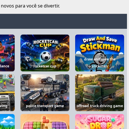
ovos para você se divertir.
draw and save the
 dance
rocketcar cup
stickman
iving
police transport game
offroad truck driving game