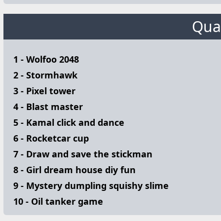
Quai
1 - Wolfoo 2048
2 - Stormhawk
3 - Pixel tower
4 - Blast master
5 - Kamal click and dance
6 - Rocketcar cup
7 - Draw and save the stickman
8 - Girl dream house diy fun
9 - Mystery dumpling squishy slime
10 - Oil tanker game