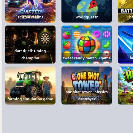
shifted realms
worldguessr
ba
dart duell: timing
champion
sweet candy match 3 game
b
one shot tower : physics
farming simulation game
destroyer