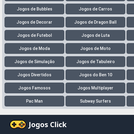
Jogos de Bubbles
Jogos de Carros
Jogos de Decorar
Jogos de Dragon Ball
Jogos de Futebol
Jogos de Luta
Jogos de Moda
Jogos de Moto
Jogos de Simulação
Jogos de Tabuleiro
Jogos Divertidos
Jogos do Ben 10
Jogos Famosos
Jogos Multiplayer
Pac Man
Subway Surfers
Jogos Click