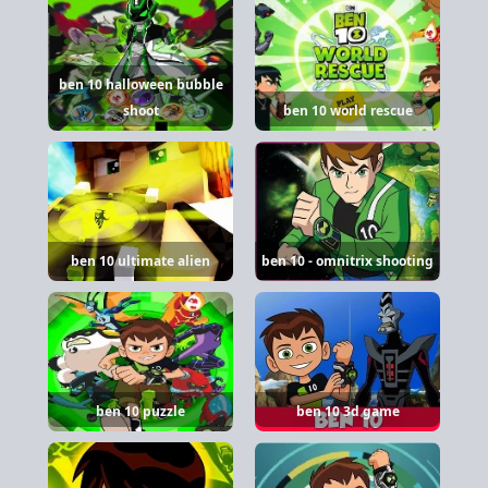
ben 10 halloween bubble
shoot
ben 10 world rescue
ben 10 ultimate alien
ben 10 - omnitrix shooting
ben 10 puzzle
ben 10 3d game