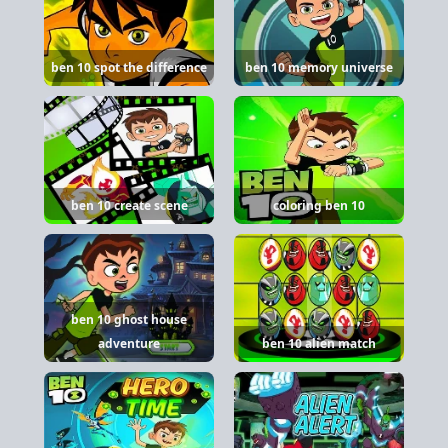
ben 10 spot the difference
ben 10 memory universe
ben 10 create scene
coloring ben 10
ben 10 ghost house
adventure
ben 10 alien match