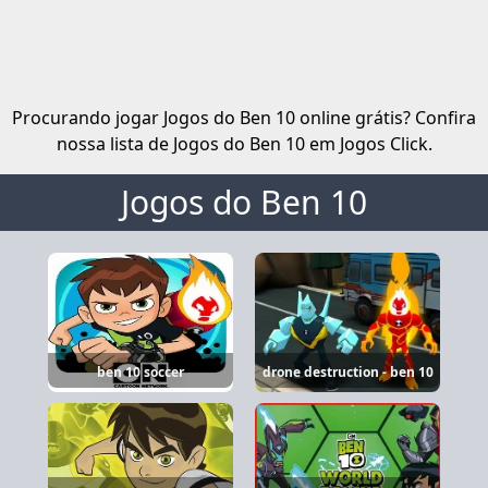
Procurando jogar Jogos do Ben 10 online grátis? Confira
nossa lista de Jogos do Ben 10 em Jogos Click.
Jogos do Ben 10
ben 10 soccer
drone destruction - ben 10