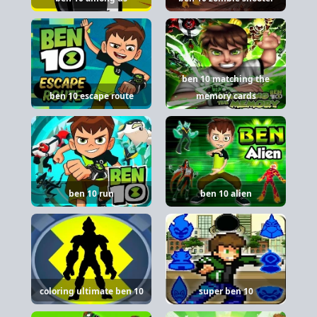
ben 10 matching the
ben 10 escape route
memory cards
ben 10 run
ben 10 alien
coloring ultimate ben 10
super ben 10