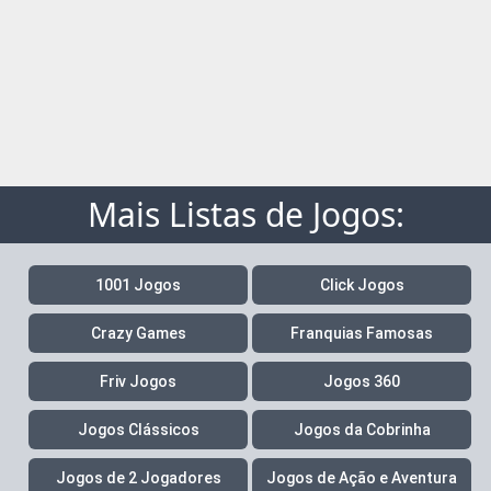
Mais Listas de Jogos:
1001 Jogos
Click Jogos
Crazy Games
Franquias Famosas
Friv Jogos
Jogos 360
Jogos Clássicos
Jogos da Cobrinha
Jogos de 2 Jogadores
Jogos de Ação e Aventura