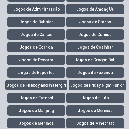
Jogos de Administração
Jogos de Among Us
Jogos de Bubbles
Jogos de Carros
Jogos de Cartas
Jogos de Comida
Jogos de Corrida
Jogos de Cozinhar
Jogos de Decorar
Jogos de Dragon Ball
Jogos de Esportes
Jogos de Fazenda
Jogos de Fireboy and Watergirl
Jogos de Friday Night Funkin
Jogos de Futebol
Jogos de Luta
Jogos de Mahjong
Jogos de Meninas
Jogos de Meninos
Jogos de Minecraft