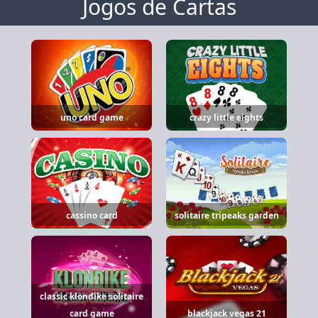
Jogos de Cartas
uno card game
crazy little eights
cassino card
solitaire tripeaks garden
classic klondike solitaire
card game
blackjack vegas 21