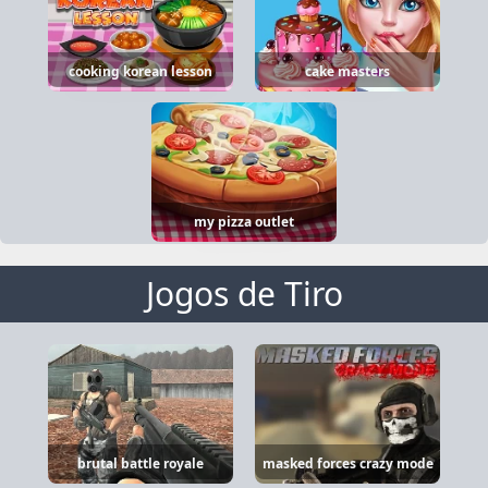
cooking korean lesson
cake masters
my pizza outlet
Jogos de Tiro
brutal battle royale
masked forces crazy mode