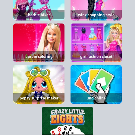
barbie biker
winx shopping style
barbie coloring
girl fashion closet
popsy surprise maker
uno online