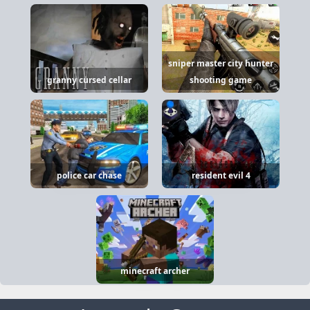
sniper master city hunter
granny cursed cellar
shooting game
police car chase
resident evil 4
minecraft archer