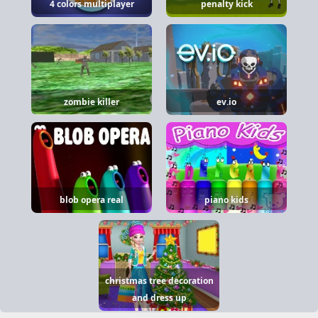
4 colors multiplayer
penalty kick
zombie killer
ev.io
blob opera real
piano kids
christmas tree decoration
and dress up