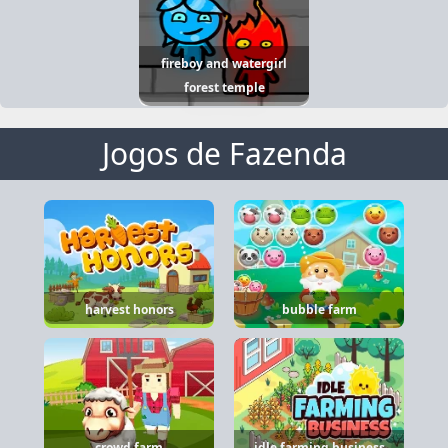
fireboy and watergirl
forest temple
Jogos de Fazenda
harvest honors
bubble farm
crowd farm
idle farming business