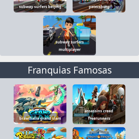
subway surfers beijing
petersburg
subway surfers
multiplayer
Franquias Famosas
assassins creed
brawlhalla grand slam
freerunners