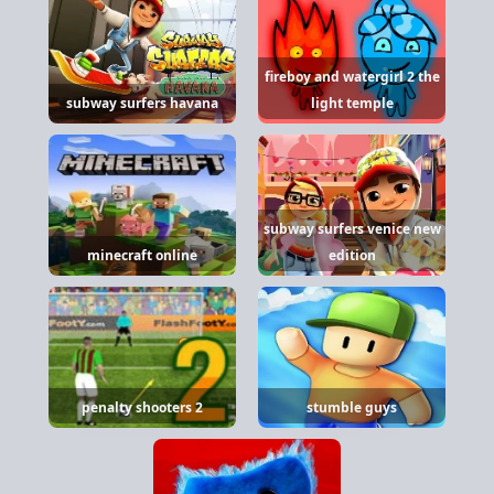
fireboy and watergirl 2 the
subway surfers havana
light temple
subway surfers venice new
minecraft online
edition
penalty shooters 2
stumble guys