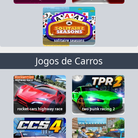
solitaire seasons
Jogos de Carros
rocket cars highway race
two punk racing 2