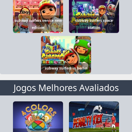
subway surfers venice new
subway surfers space
edition
station
subway surfers in berlin
Jogos Melhores Avaliados