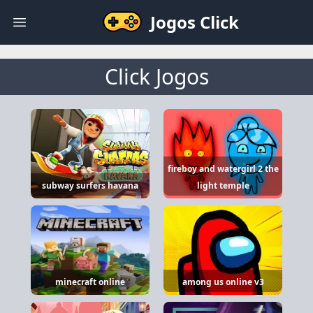
Jogos Click
Open main menu
Click Jogos
fireboy and watergirl 2 the
subway surfers havana
light temple
minecraft online
among us online v3