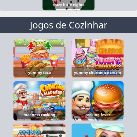
crazy little eights
Jogos de Cozinhar
yummy taco
yummy churros ice cream
madness cooking
cooking fever