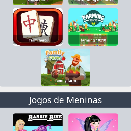
farm hero
farming 10x10
family farm
Jogos de Meninas