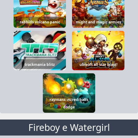
rabbids volcano panic
might and magic armies
trackmania blitz
ubisoft all star blast!
raymans incrediballs
dodge
Fireboy e Watergirl