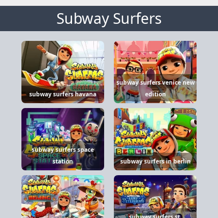
Subway Surfers
subway surfers venice new
subway surfers havana
edition
subway surfers space
station
subway surfers in berlin
subway surfers st.