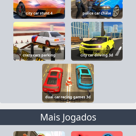
city car stunt 4
police car chase
crazy cars parking
city car driving 3d
dual car racing games 3d
Mais Jogados