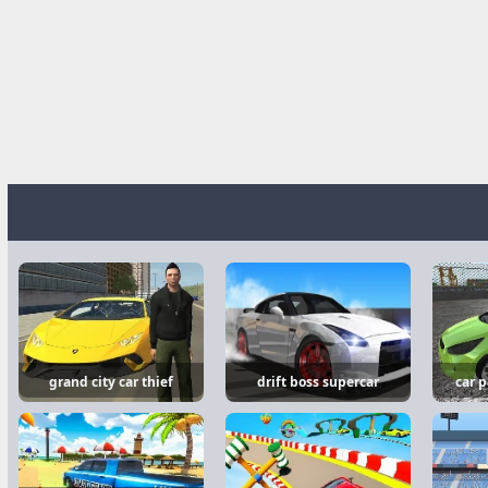
grand city car thief
drift boss supercar
car 