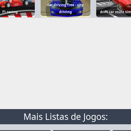
car driving free - city
f1 racing
driving
drift car stunt si
Mais Listas de Jogos: