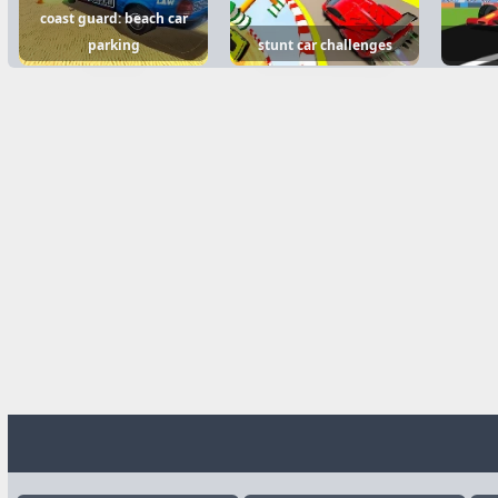
coast guard: beach car
parking
stunt car challenges