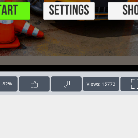
82%
Views: 15773