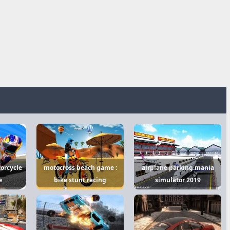
orcycle
motocross beach game :
airplane parking mania
e
bike stunt racing
simulator 2019