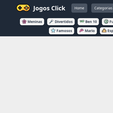
Jogos Click
Home
Categorias
Meninas
Divertidos
Ben 10
F
Famosos
Mario
Es