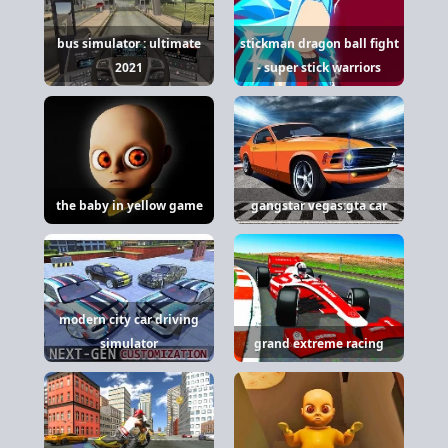
bus simulator : ultimate
stickman dragon ball fight
2021
- super stick warriors
the baby in yellow game
gangstar vegas:gta car
modern city car driving
simulator
grand extreme racing