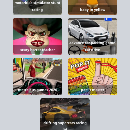
motorbike simulator stunt
racing
baby in yellow
advance car parking game:
scary horror teacher
car drive
metro bus games 2020
pop it master
drifting supercars racing
3d