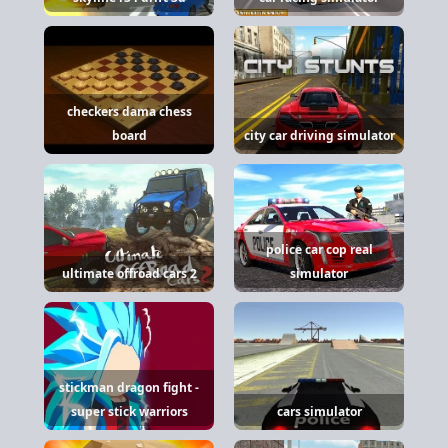
checkers dama chess
board
city car driving simulator
police car cop real
ultimate offroad cars 2
simulator
stickman dragon fight -
super stick warriors
cars simulator