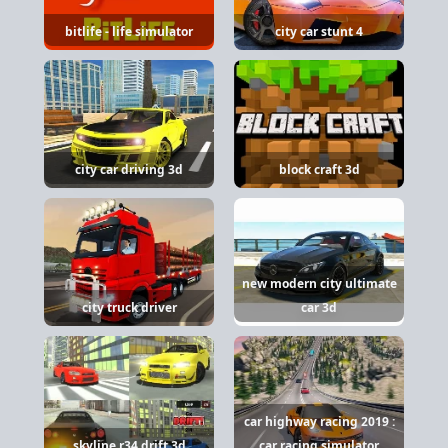
bitlife - life simulator
city car stunt 4
city car driving 3d
block craft 3d
new modern city ultimate
city truck driver
car 3d
car highway racing 2019 :
skyline r34 drift 3d
car racing simulator