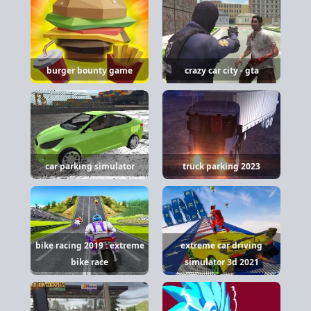
burger bounty game
crazy car city - gta
car parking simulator
truck parking 2023
bike racing 2019 : extreme
extreme car driving
bike race
simulator 3d 2021