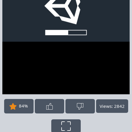
84%
Views: 2842