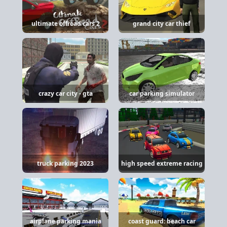
ultimate offroad cars 2
grand city car thief
crazy car city - gta
car parking simulator
truck parking 2023
high speed extreme racing
airplane parking mania
coast guard: beach car