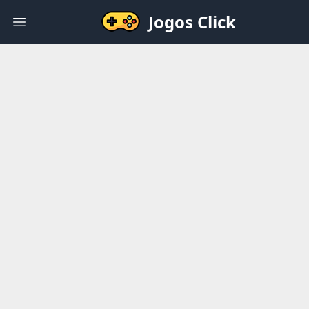
Jogos Click
Open main menu