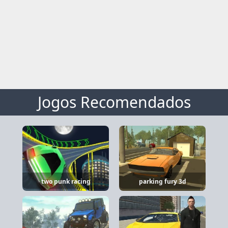
Jogos Recomendados
two punk racing
parking fury 3d