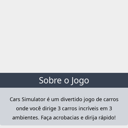
Sobre o Jogo
Cars Simulator é um divertido jogo de carros
onde você dirige 3 carros incríveis em 3
ambientes. Faça acrobacias e dirija rápido!