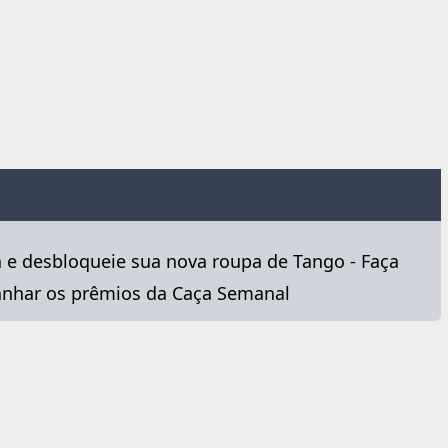
ia e desbloqueie sua nova roupa de Tango - Faça
 ganhar os prêmios da Caça Semanal