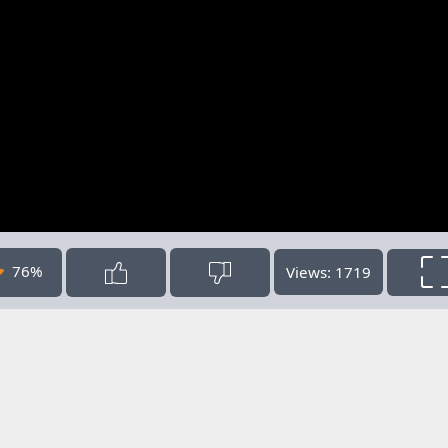
76%
Views: 1719