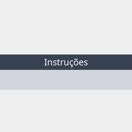
Instruções