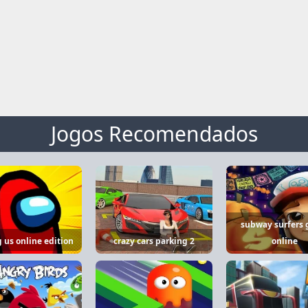
Jogos Recomendados
subway surfers
us online edition
crazy cars parking 2
online