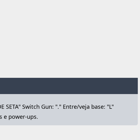
 SETA" Switch Gun: "." Entre/veja base: "L"
as e power-ups.