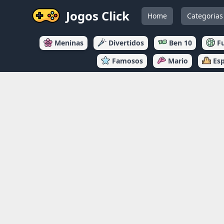
Jogos Click
Home
Categorias
Meninas
Divertidos
Ben 10
F
Famosos
Mario
Es