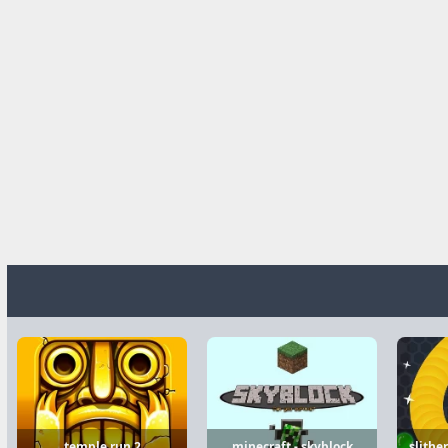
temple run 2
minecraft - skyblock
slithe