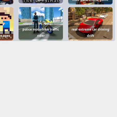
police motorbike traffic
real extreme car driving
le ages
rider
drift