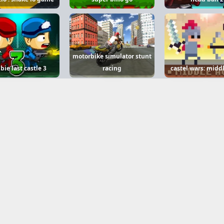
motorbike simulator stunt
ie last castle 3
racing
castel wars: midd