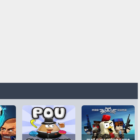
pou
mad gunz online game