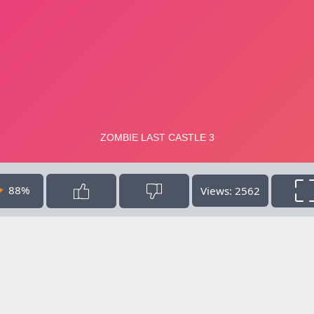
88%
Views: 2562