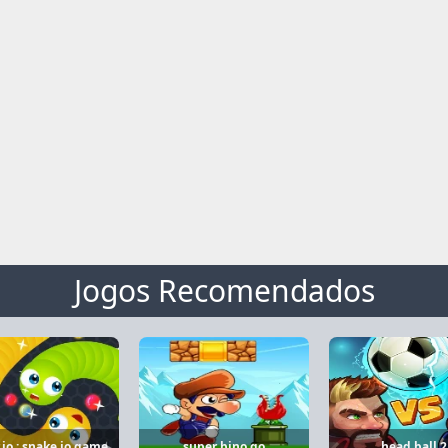
Jogos Recomendados
r.io : snake io game
super bino go
head ball 2