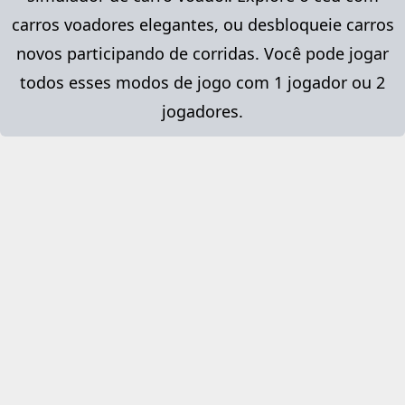
carros voadores elegantes, ou desbloqueie carros
novos participando de corridas. Você pode jogar
todos esses modos de jogo com 1 jogador ou 2
jogadores.