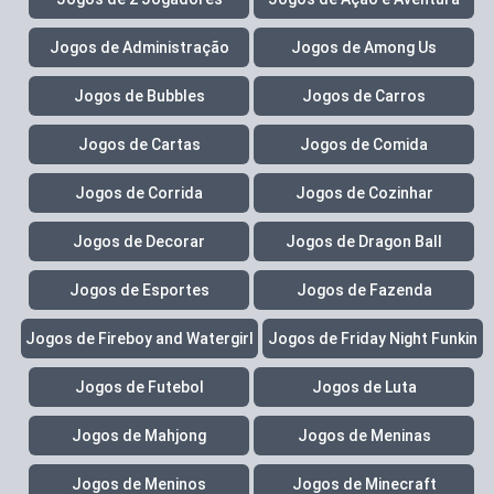
Jogos de Administração
Jogos de Among Us
Jogos de Bubbles
Jogos de Carros
Jogos de Cartas
Jogos de Comida
Jogos de Corrida
Jogos de Cozinhar
Jogos de Decorar
Jogos de Dragon Ball
Jogos de Esportes
Jogos de Fazenda
Jogos de Fireboy and Watergirl
Jogos de Friday Night Funkin
Jogos de Futebol
Jogos de Luta
Jogos de Mahjong
Jogos de Meninas
Jogos de Meninos
Jogos de Minecraft