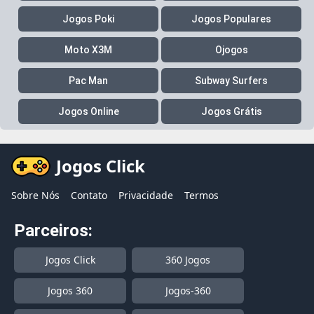
Jogos Poki
Jogos Populares
Moto X3M
Ojogos
Pac Man
Subway Surfers
Jogos Online
Jogos Grátis
Jogos Click
Sobre Nós
Contato
Privacidade
Termos
Parceiros:
Jogos Click
360 Jogos
Jogos 360
Jogos-360