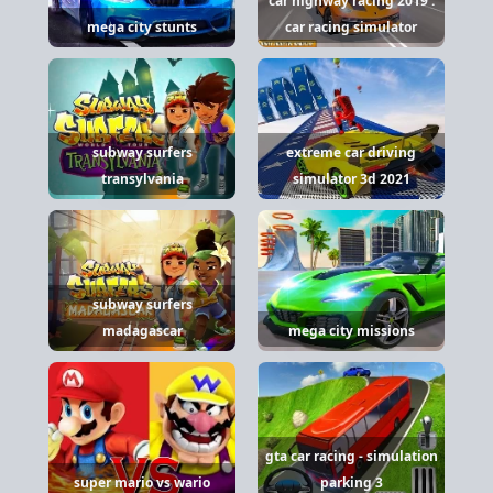
car highway racing 2019 :
mega city stunts
car racing simulator
subway surfers
extreme car driving
transylvania
simulator 3d 2021
subway surfers
madagascar
mega city missions
gta car racing - simulation
super mario vs wario
parking 3