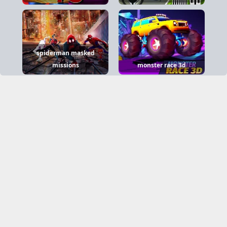
spiderman masked
missions
monster race 3d