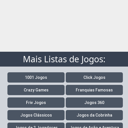
Mais Listas de Jogos:
1001 Jogos
Click Jogos
Crazy Games
Franquias Famosas
Friv Jogos
Jogos 360
Jogos Clássicos
Jogos da Cobrinha
Jogos de 2 Jogadores
Jogos de Ação e Aventura