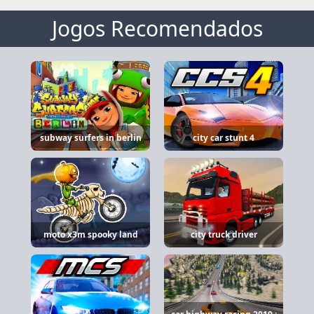
Jogos Recomendados
subway surfers in berlin
city car stunt 4
moto x3m spooky land
city truck driver