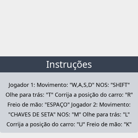
Instruções
Jogador 1: Movimento: "W,A,S,D" NOS: "SHIFT"
Olhe para trás: "T" Corrija a posição do carro: "R"
Freio de mão: "ESPAÇO" Jogador 2: Movimento:
"CHAVES DE SETA" NOS: "M" Olhe para trás: "L"
Corrija a posição do carro: "U" Freio de mão: "K"