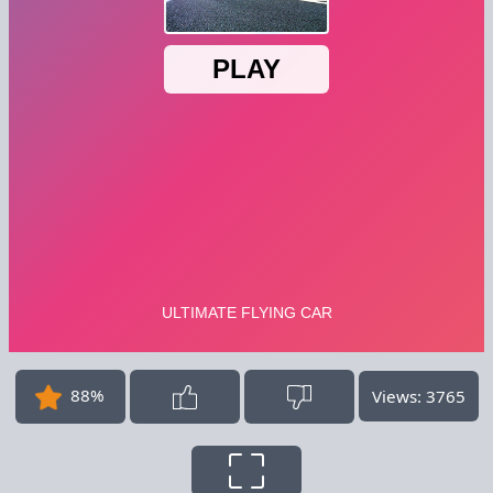
88%
Views: 3765