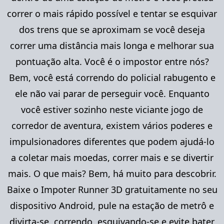
correr o mais rápido possível e tentar se esquivar
dos trens que se aproximam se você deseja
correr uma distância mais longa e melhorar sua
pontuação alta. Você é o impostor entre nós?
Bem, você está correndo do policial rabugento e
ele não vai parar de perseguir você. Enquanto
você estiver sozinho neste viciante jogo de
corredor de aventura, existem vários poderes e
impulsionadores diferentes que podem ajudá-lo
a coletar mais moedas, correr mais e se divertir
mais. O que mais? Bem, há muito para descobrir.
Baixe o Impoter Runner 3D gratuitamente no seu
dispositivo Android, pule na estação de metrô e
divirta-se, correndo, esquivando-se e evite bater