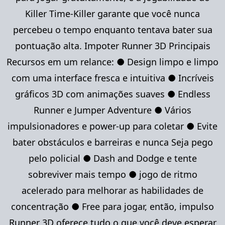
Killer Time-Killer garante que você nunca
percebeu o tempo enquanto tentava bater sua
pontuação alta. Impoter Runner 3D Principais
Recursos em um relance: ● Design limpo e limpo
com uma interface fresca e intuitiva ● Incríveis
gráficos 3D com animações suaves ● Endless
Runner e Jumper Adventure ● Vários
impulsionadores e power-up para coletar ● Evite
bater obstáculos e barreiras e nunca Seja pego
pelo policial ● Dash and Dodge e tente
sobreviver mais tempo ● jogo de ritmo
acelerado para melhorar as habilidades de
concentração ● Free para jogar, então, impulso
Runner 3D oferece tudo o que você deve esperar