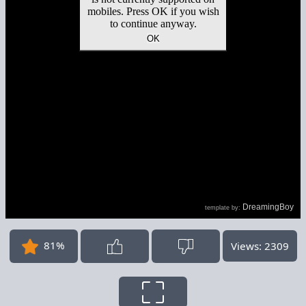
81%
Views: 2309