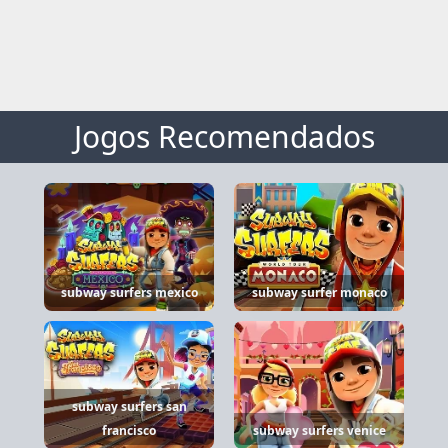
Jogos Recomendados
subway surfers mexico
subway surfer monaco
subway surfers san
francisco
subway surfers venice