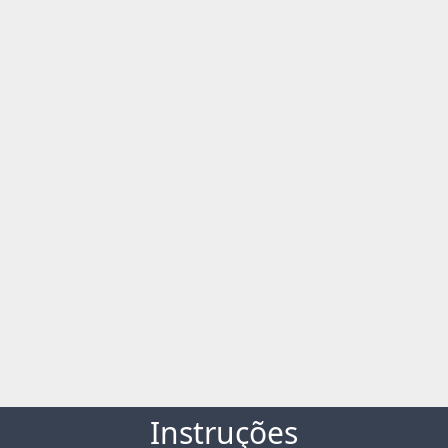
Instruções