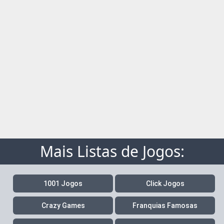
Mais Listas de Jogos:
1001 Jogos
Click Jogos
Crazy Games
Franquias Famosas