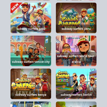
subway surfers pro2
subway surfers peru
subway surfers world tour :
subway surfers venice city
arabia
subway surfers kenya
subway surfers berlin