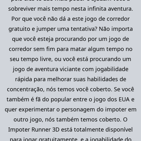
sobreviver mais tempo nesta infinita aventura.
Por que você não dá a este jogo de corredor
gratuito e jumper uma tentativa? Não importa
que você esteja procurando por um jogo de
corredor sem fim para matar algum tempo no
seu tempo livre, ou você está procurando um
jogo de aventura viciante com jogabilidade
rápida para melhorar suas habilidades de
concentração, nós temos você coberto. Se você
também é fã do popular entre o jogo dos EUA e
quer experimentar o personagem do impoter em
outro jogo, nós também temos coberto. O
Impoter Runner 3D está totalmente disponível
para jogar gratuitamente, e a jogabilidade do