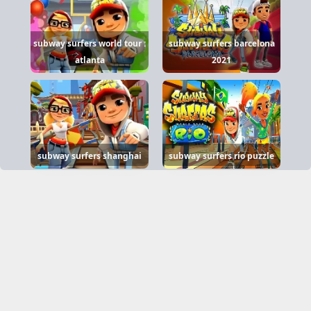
subway surfers world tour :
subway surfers barcelona
atlanta
2021
subway surfers shanghai
subway surfers rio puzzle