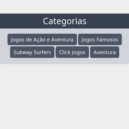
Categorias
Jogos de Ação e Aventura
Jogos Famosos
Subway Surfers
Click Jogos
Aventura