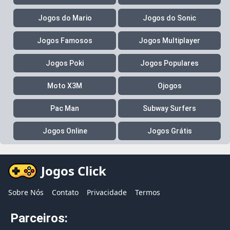
Jogos do Mario
Jogos do Sonic
Jogos Famosos
Jogos Multiplayer
Jogos Poki
Jogos Populares
Moto X3M
Ojogos
Pac Man
Subway Surfers
Jogos Online
Jogos Grátis
Jogos Click
Sobre Nós
Contato
Privacidade
Termos
Parceiros: