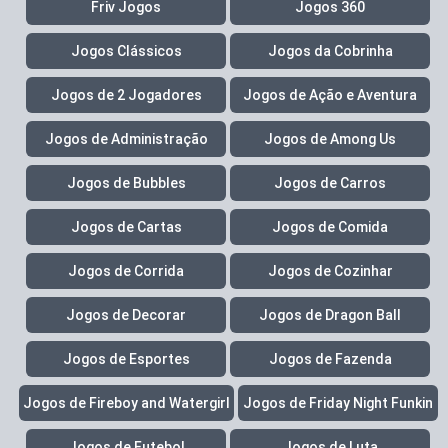
Friv Jogos
Jogos 360
Jogos Clássicos
Jogos da Cobrinha
Jogos de 2 Jogadores
Jogos de Ação e Aventura
Jogos de Administração
Jogos de Among Us
Jogos de Bubbles
Jogos de Carros
Jogos de Cartas
Jogos de Comida
Jogos de Corrida
Jogos de Cozinhar
Jogos de Decorar
Jogos de Dragon Ball
Jogos de Esportes
Jogos de Fazenda
Jogos de Fireboy and Watergirl
Jogos de Friday Night Funkin
Jogos de Futebol
Jogos de Luta