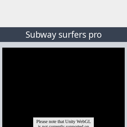
Subway surfers pro