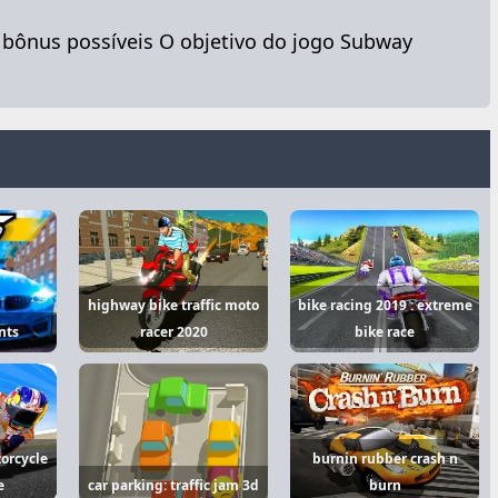
s bônus possíveis O objetivo do jogo Subway
highway bike traffic moto
bike racing 2019 : extreme
nts
racer 2020
bike race
orcycle
burnin rubber crash n
e
car parking: traffic jam 3d
burn