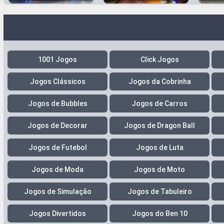
1001 Jogos
Click Jogos
Jogos Clássicos
Jogos da Cobrinha
Jogos de Bubbles
Jogos de Carros
Jogos de Decorar
Jogos de Dragon Ball
Jogos de Futebol
Jogos de Luta
Jogos de Moda
Jogos de Moto
Jogos de Simulação
Jogos de Tabuleiro
Jogos Divertidos
Jogos do Ben 10