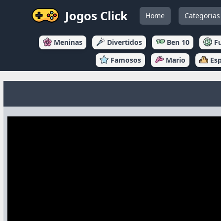
Jogos Click
Home
Categorias
Meninas
Divertidos
Ben 10
F
Famosos
Mario
Es