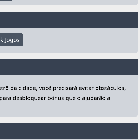
ck Jogos
ô da cidade, você precisará evitar obstáculos,
 para desbloquear bônus que o ajudarão a