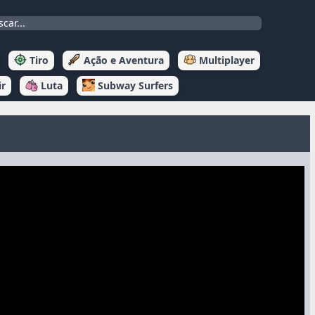
Tiro
Ação e Aventura
Multiplayer
ir
Luta
Subway Surfers