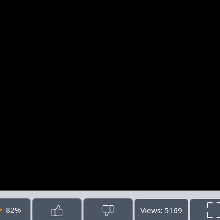
82%
Views: 5169