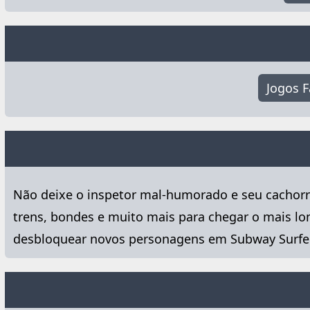
Jogos 
Não deixe o inspetor mal-humorado e seu cachorro
trens, bondes e muito mais para chegar o mais lo
desbloquear novos personagens em Subway Surfer