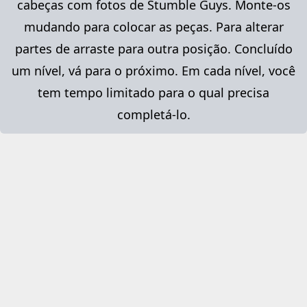
cabeças com fotos de Stumble Guys. Monte-os
mudando para colocar as peças. Para alterar
partes de arraste para outra posição. Concluído
um nível, vá para o próximo. Em cada nível, você
tem tempo limitado para o qual precisa
completá-lo.