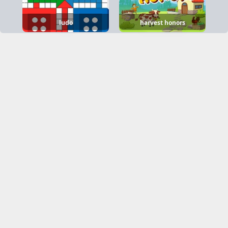
ludo
harvest honors