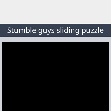
Stumble guys sliding puzzle