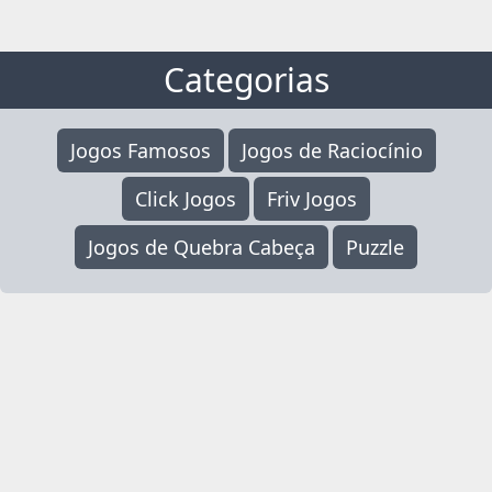
Categorias
Jogos Famosos
Jogos de Raciocínio
Click Jogos
Friv Jogos
Jogos de Quebra Cabeça
Puzzle