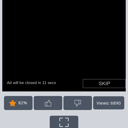
82%
Views: 6890