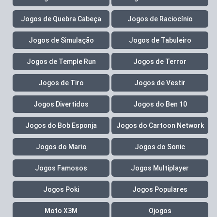
Jogos de Quebra Cabeça
Jogos de Raciocínio
Jogos de Simulação
Jogos de Tabuleiro
Jogos de Temple Run
Jogos de Terror
Jogos de Tiro
Jogos de Vestir
Jogos Divertidos
Jogos do Ben 10
Jogos do Bob Esponja
Jogos do Cartoon Network
Jogos do Mario
Jogos do Sonic
Jogos Famosos
Jogos Multiplayer
Jogos Poki
Jogos Populares
Moto X3M
Ojogos