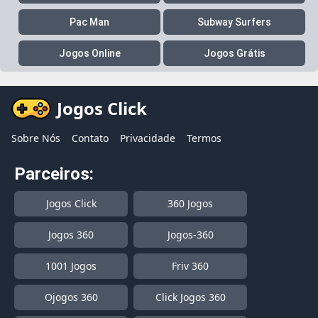
Pac Man
Subway Surfers
Jogos Online
Jogos Grátis
Jogos Click
Sobre Nós
Contato
Privacidade
Termos
Parceiros:
Jogos Click
360 Jogos
Jogos 360
Jogos-360
1001 Jogos
Friv 360
Ojogos 360
Click Jogos 360