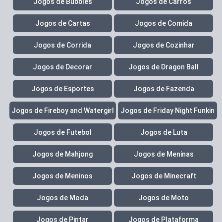
Jogos de Bubbles
Jogos de Carros
Jogos de Cartas
Jogos de Comida
Jogos de Corrida
Jogos de Cozinhar
Jogos de Decorar
Jogos de Dragon Ball
Jogos de Esportes
Jogos de Fazenda
Jogos de Fireboy and Watergirl
Jogos de Friday Night Funkin
Jogos de Futebol
Jogos de Luta
Jogos de Mahjong
Jogos de Meninas
Jogos de Meninos
Jogos de Minecraft
Jogos de Moda
Jogos de Moto
Jogos de Pintar
Jogos de Plataforma