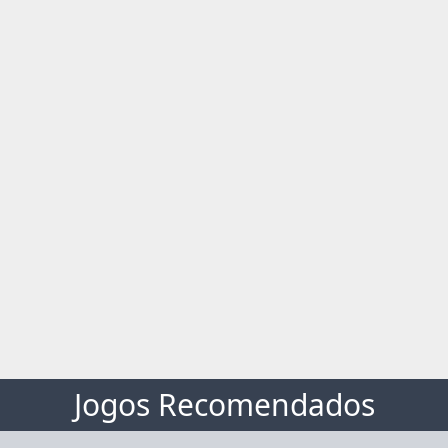
Jogos Recomendados