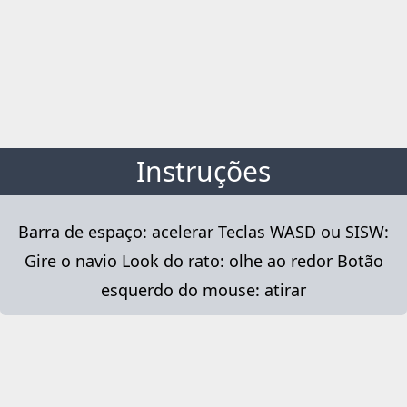
Instruções
Barra de espaço: acelerar Teclas WASD ou SISW:
Gire o navio Look do rato: olhe ao redor Botão
esquerdo do mouse: atirar