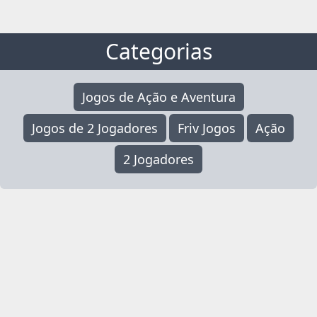
Categorias
Jogos de Ação e Aventura
Jogos de 2 Jogadores
Friv Jogos
Ação
2 Jogadores