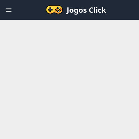
Jogos Click
Open main menu