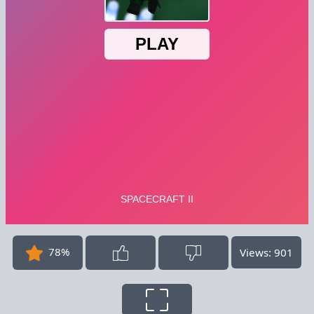
78%
Views: 901