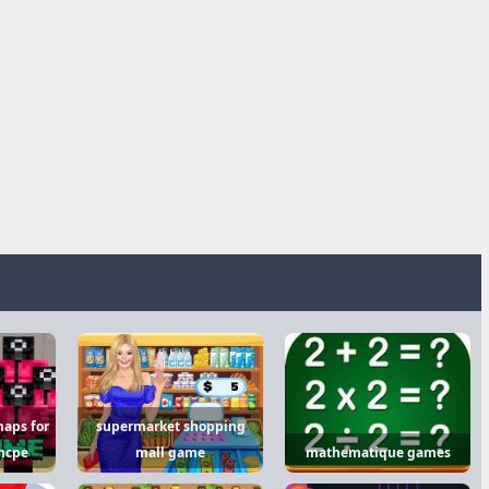
maps for
supermarket shopping
 mcpe
mall game
mathematique games