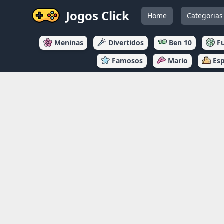
Jogos Click
Home
Categorias
Meninas
Divertidos
Ben 10
F
Famosos
Mario
Es