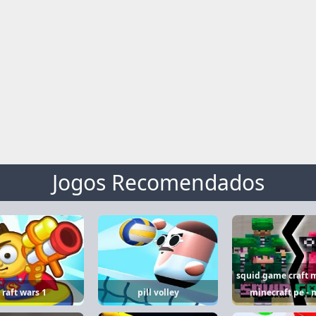
Jogos Recomendados
squid game craft 
raft wars 1
pill volley
minecraft pe -