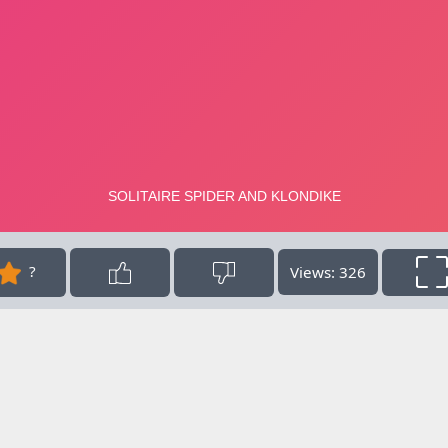
?
Views: 326