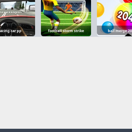
racing car pp
football storm strike
ball merge 2