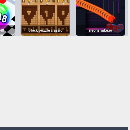
048
block puzzle classic
neonsnake.io