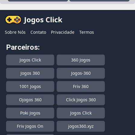
Jogos Click
Sobre Nós
Contato
Privacidade
Termos
Parceiros:
Jogos Click
360 Jogos
Jogos 360
Jogos-360
1001 Jogos
Friv 360
Ojogos 360
Click Jogos 360
Poki Jogos
Jogos Click
Friv Jogos On
jogos360.xyz