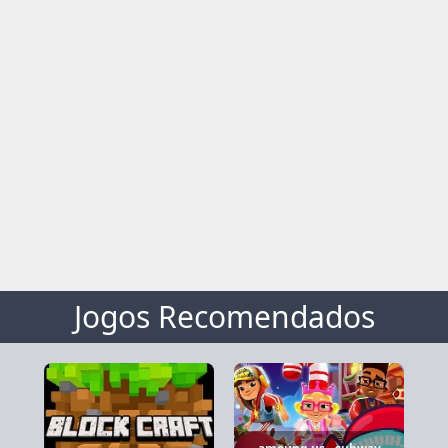
Jogos Recomendados