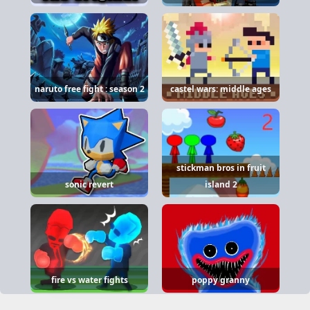
naruto free fight : season 2
castel wars: middle ages
stickman bros in fruit
sonic revert
island 2
fire vs water fights
poppy granny