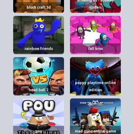
amoung us - subway
block craft 3d
surfers
rainbow friends
fall bros
poppy playtime online
head ball 2
edition
pou
mad gunz online game