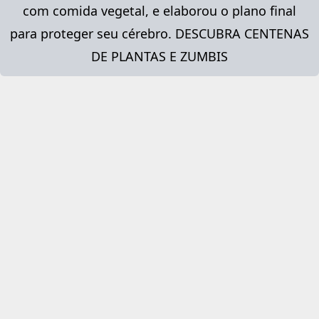
com comida vegetal, e elaborou o plano final
para proteger seu cérebro. DESCUBRA CENTENAS
DE PLANTAS E ZUMBIS