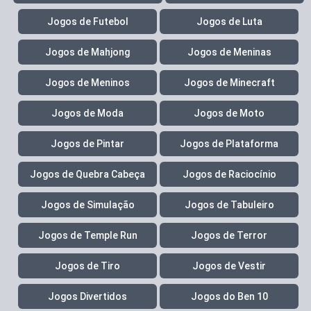
Jogos de Futebol
Jogos de Luta
Jogos de Mahjong
Jogos de Meninas
Jogos de Meninos
Jogos de Minecraft
Jogos de Moda
Jogos de Moto
Jogos de Pintar
Jogos de Plataforma
Jogos de Quebra Cabeça
Jogos de Raciocínio
Jogos de Simulação
Jogos de Tabuleiro
Jogos de Temple Run
Jogos de Terror
Jogos de Tiro
Jogos de Vestir
Jogos Divertidos
Jogos do Ben 10