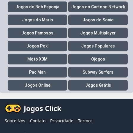
Jogos do Bob Esponja
Jogos do Cartoon Network
Jogos do Mario
Jogos do Sonic
Jogos Famosos
Jogos Multiplayer
Jogos Poki
Jogos Populares
Moto X3M
Ojogos
Pac Man
Subway Surfers
Jogos Online
Jogos Grátis
Jogos Click
Sobre Nós
Contato
Privacidade
Termos