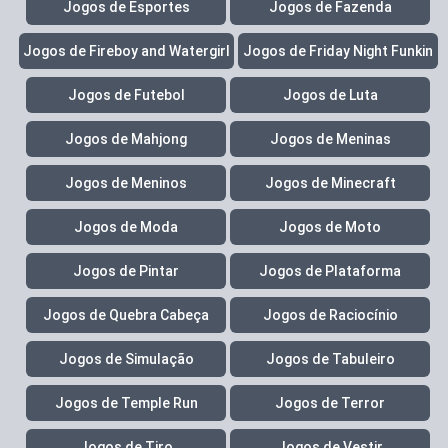
Jogos de Esportes
Jogos de Fazenda
Jogos de Fireboy and Watergirl
Jogos de Friday Night Funkin
Jogos de Futebol
Jogos de Luta
Jogos de Mahjong
Jogos de Meninas
Jogos de Meninos
Jogos de Minecraft
Jogos de Moda
Jogos de Moto
Jogos de Pintar
Jogos de Plataforma
Jogos de Quebra Cabeça
Jogos de Raciocínio
Jogos de Simulação
Jogos de Tabuleiro
Jogos de Temple Run
Jogos de Terror
Jogos de Tiro
Jogos de Vestir