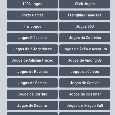
1001 Jogos
Click Jogos
Crazy Games
Franquias Famosas
Friv Jogos
Jogos 360
Jogos Clássicos
Jogos da Cobrinha
Jogos de 2 Jogadores
Jogos de Ação e Aventura
Jogos de Administração
Jogos de Among Us
Jogos de Bubbles
Jogos de Carros
Jogos de Cartas
Jogos de Comida
Jogos de Corrida
Jogos de Cozinhar
Jogos de Decorar
Jogos de Dragon Ball