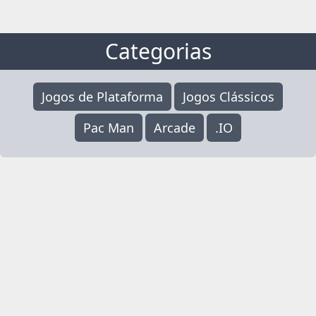
Categorias
Jogos de Plataforma
Jogos Clássicos
Pac Man
Arcade
.IO