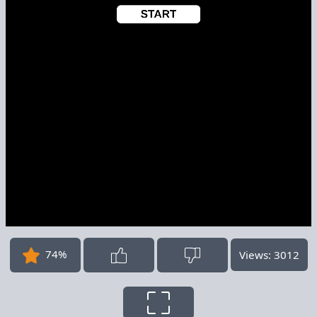
74%
Views: 3012