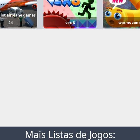
pilot airplane games
24
vex 8
worms zon
Mais Listas de Jogos: