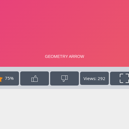
75%
Views: 292