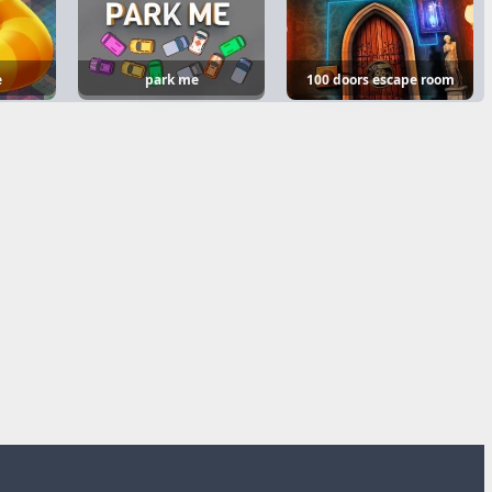
e
park me
100 doors escape room