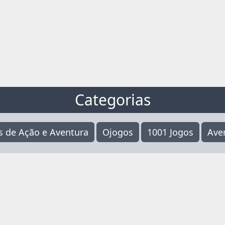
Categorias
s de Ação e Aventura
Ojogos
1001 Jogos
Ave