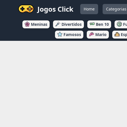
Jogos Click
Home
Categorias
Meninas
Divertidos
Ben 10
F
Famosos
Mario
Es