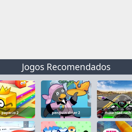
Jogos Recomendados
paper.io 2
penguin diner 2
moto road rash