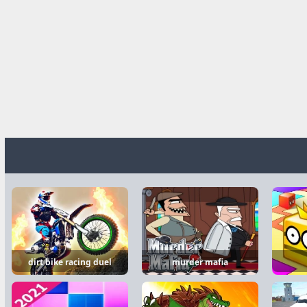
dirt bike racing duel
murder mafia