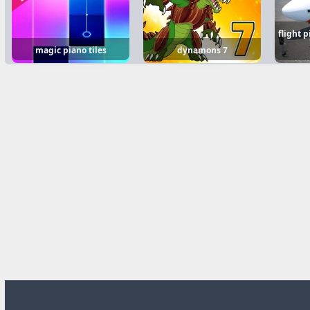
flight 
magic piano tiles
dynamons 7