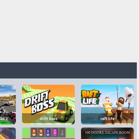
 3d 2
drift boss
raft life