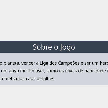
Sobre o Jogo
o planeta, vencer a Liga dos Campeões e ser um heró
um ativo inestimável, como os níveis de habilidade i
o meticulosa aos detalhes.