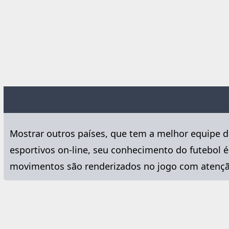
Mostrar outros países, que tem a melhor equipe d
esportivos on-line, seu conhecimento do futebol é 
movimentos são renderizados no jogo com atençã