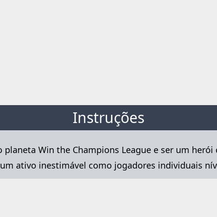
Instruções
o planeta Win the Champions League e ser um herói 
um ativo inestimável como jogadores individuais níve