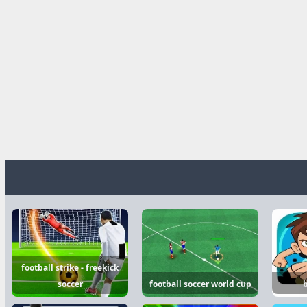
football strike - freekick
soccer
football soccer world cup