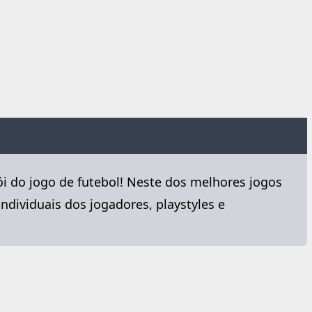
i do jogo de futebol! Neste dos melhores jogos
ndividuais dos jogadores, playstyles e