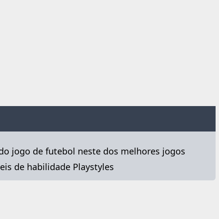
do jogo de futebol neste dos melhores jogos
is de habilidade Playstyles