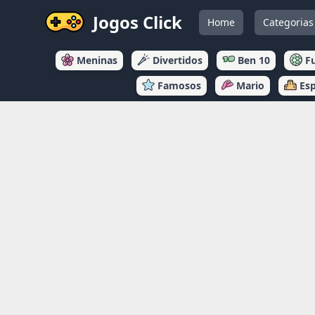
Jogos Click
Home
Categorias
Meninas
Divertidos
Ben 10
F
Famosos
Mario
Es