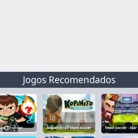
Jogos Recomendados
ben 10 soccer
kopanito all stars soccer
head soccer - star