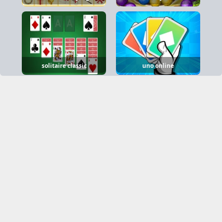
solitaire classic
uno online