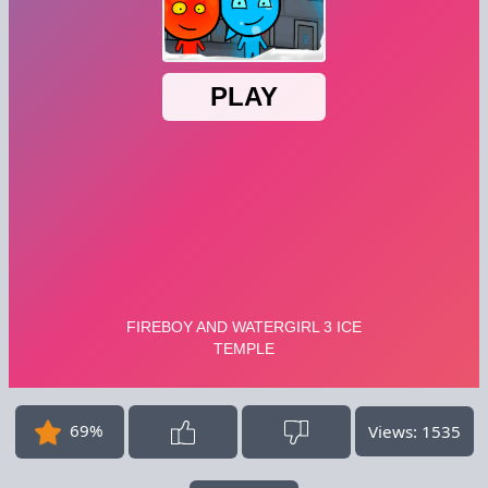
69%
Views: 1535