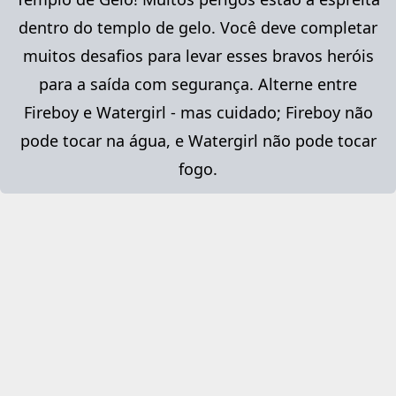
dentro do templo de gelo. Você deve completar
muitos desafios para levar esses bravos heróis
para a saída com segurança. Alterne entre
Fireboy e Watergirl - mas cuidado; Fireboy não
pode tocar na água, e Watergirl não pode tocar
fogo.