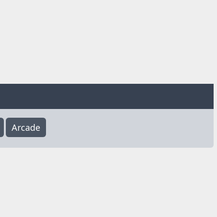
Arcade