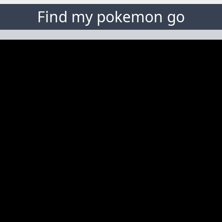
Find my pokemon go