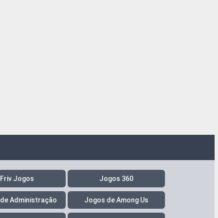
Friv Jogos
Jogos 360
de Administração
Jogos de Among Us