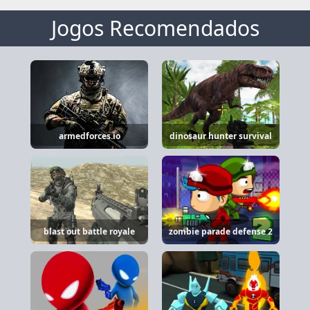
Jogos Recomendados
armedforces.io
dinosaur hunter survival
blast out battle royale
zombie parade defense 2