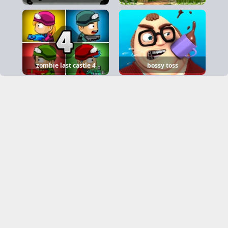
zombie last castle 4
bossy toss