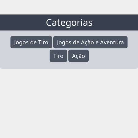
Categorias
Jogos de Tiro
Jogos de Ação e Aventura
Tiro
Ação