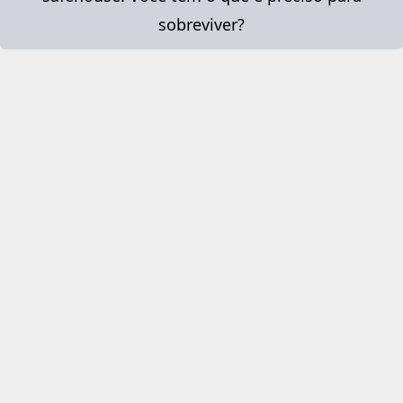
sobreviver?