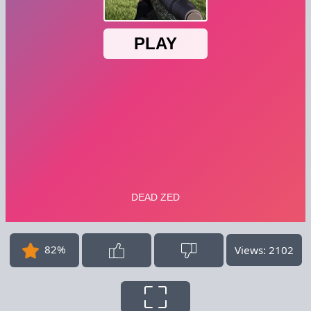
82%
Views: 2102