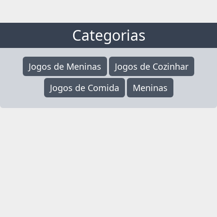
Categorias
Jogos de Meninas
Jogos de Cozinhar
Jogos de Comida
Meninas