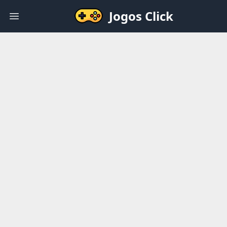
Jogos Click
Open main menu