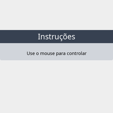
Instruções
Use o mouse para controlar