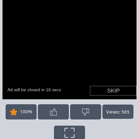
100%
Views: 565