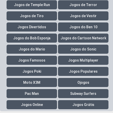
Jogos de Temple Run
Jogos de Terror
Jogos de Tiro
Jogos de Vestir
Jogos Divertidos
Jogos do Ben 10
Jogos do Bob Esponja
Jogos do Cartoon Network
Jogos do Mario
Jogos do Sonic
Jogos Famosos
Jogos Multiplayer
Jogos Poki
Jogos Populares
Moto X3M
Ojogos
Pac Man
Subway Surfers
Jogos Online
Jogos Grátis